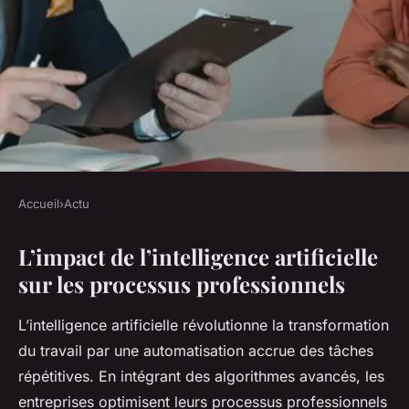
Accueil
›
Actu
ACTU
L’impact de l’intelligence artificielle
Comment l'intelligence
sur les processus professionnels
artificielle modifie-t-elle
notre manière de travailler ?
L’intelligence artificielle révolutionne la transformation
du travail par une automatisation accrue des tâches
Emma
•
20 juillet 2025
•
4 min de lecture
répétitives. En intégrant des algorithmes avancés, les
entreprises optimisent leurs processus professionnels