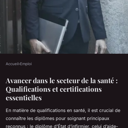
Accueil
›
Emploi
EMPLOI
Avancer dans le secteur de la santé :
Évoluer dans le domaine de la
Qualifications et certifications
santé : Formations
essentielles
incontournables et
compétences clés à maîtriser
En matière de qualifications en santé, il est crucial de
pour réussir
connaître les diplômes pour soignant principaux
reconnus : le diplôme d’État d’infirmier, celui d’aide-