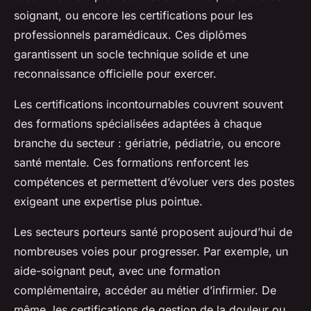
Julie
•
20 juillet 2025
•
4 min de lecture
soignant, ou encore les certifications pour les
professionnels paramédicaux. Ces diplômes
garantissent un socle technique solide et une
reconnaissance officielle pour exercer.
Les certifications incontournables couvrent souvent
des formations spécialisées adaptées à chaque
branche du secteur : gériatrie, pédiatrie, ou encore
santé mentale. Ces formations renforcent les
compétences et permettent d’évoluer vers des postes
exigeant une expertise plus pointue.
Les secteurs porteurs santé proposent aujourd’hui de
nombreuses voies pour progresser. Par exemple, un
aide-soignant peut, avec une formation
complémentaire, accéder au métier d’infirmier. De
même, les certifications de gestion de la douleur ou