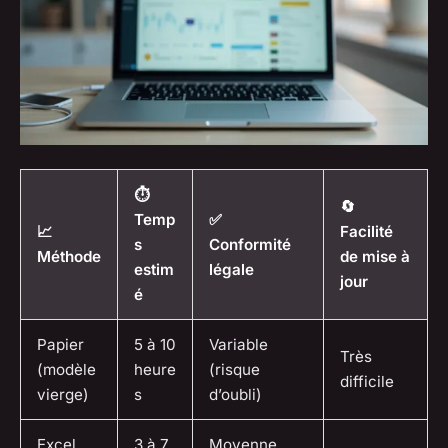
⏱️
🔄
Temp
✅
📈
Facilité
s
Conformité
Méthode
de mise à
estim
légale
jour
é
Papier
5 à 10
Variable
Très
(modèle
heure
(risque
difficile
vierge)
s
d’oubli)
Excel
3 à 7
Moyenne