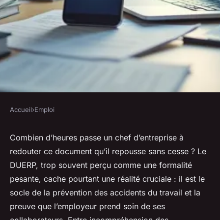
Accueil
›
Emploi
EMPLOI
Réalisez votre DUERP en ligne
Combien d’heures passe un chef d’entreprise à
redouter ce document qu’il repousse sans cesse ? Le
facilement et efficacement
DUERP, trop souvent perçu comme une formalité
pesante, cache pourtant une réalité cruciale : il est le
Orégane
•
09/04/2026 10:40
•
10 min de lecture
socle de la prévention des accidents du travail et la
preuve que l’employeur prend soin de ses