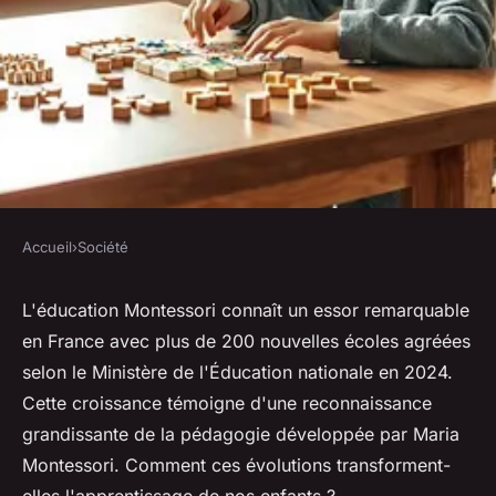
Accueil
›
Société
SOCIÉTÉ
Actualité éducation
L'éducation Montessori connaît un essor remarquable
en France avec plus de 200 nouvelles écoles agréées
montessori : une approche
selon le Ministère de l'Éducation nationale en 2024.
moderne en 2024
Cette croissance témoigne d'une reconnaissance
grandissante de la pédagogie développée par Maria
Laure
•
13 février 2026
•
7 min de lecture
Montessori. Comment ces évolutions transforment-