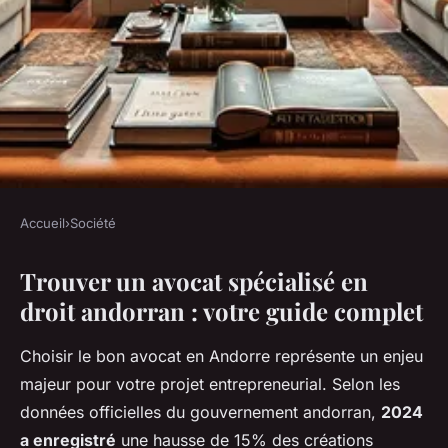
Accueil
›
Société
SOCIÉTÉ
Trouver un avocat spécialisé en
Avocats en andorre : trouvez
droit andorran : votre guide complet
l'expert qu'il vous faut
Choisir le bon avocat en Andorre représente un enjeu
Laure
•
11 décembre 2025
•
8 min de lecture
majeur pour votre projet entrepreneurial. Selon les
données officielles du gouvernement andorran,
2024
a enregistré
une hausse de 15% des créations