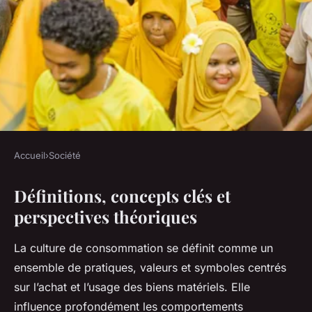
Accueil
›
Société
SOCIÉTÉ
Définitions, concepts clés et
Les Effets de la Culture de
perspectives théoriques
Consommation sur le Bien-
Être Mental : Une Exploration
La culture de consommation se définit comme un
Approfondie
ensemble de pratiques, valeurs et symboles centrés
sur l’achat et l’usage des biens matériels. Elle
Laure
•
20 juillet 2025
•
4 min de lecture
influence profondément les comportements